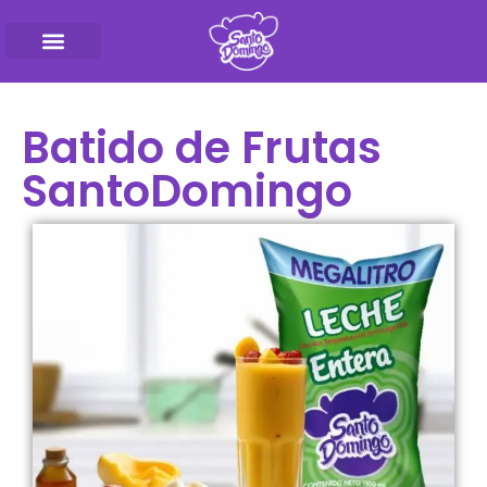
Pasteurizadora SantoD
Batido de Frutas
SantoDomingo