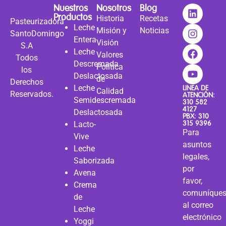
Nuestros
Nosotros
Blog
Productos
Historia
Recetas
Pasteurizadora
Leche
Misión y
Noticias
SantoDomingo
Entera
Visión
S.A
Leche
Valores
Todos
Descremada
Política
los
Deslactosada
de
Derechos
Leche
LINEA DE
Calidad
Reservados.
ATENCIÓN:
Semidescremada
310 582
4127
Deslactosada
PBX: 310
315 9396
Lacto-
Para
Vive
asuntos
Leche
legales,
Saborizada
por
Avena
favor,
Crema
comuníque
de
al correo
Leche
electrónico
Yoggi