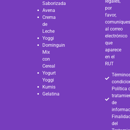
legales,
Saborizada
por
Avena
favor,
Crema
comuníque
de
al correo
Leche
electrónico
Yoggi
que
Dominguin
aparece
Mix
en el
con
RUT
Cereal
Yogurt
Términos
Yoggi
condicio
Kumis
Política 
Gelatina
tratamie
de
informac
Finalida
del