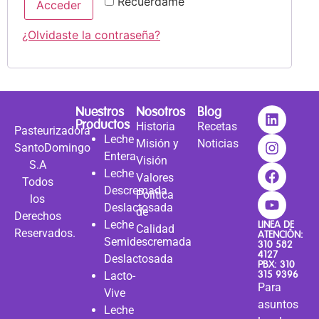
Recuérdame
Acceder
¿Olvidaste la contraseña?
Nuestros
Nosotros
Blog
Productos
Historia
Recetas
Pasteurizadora
Leche
Misión y
Noticias
SantoDomingo
Entera
Visión
S.A
Leche
Valores
Todos
Descremada
Política
los
Deslactosada
de
Derechos
Leche
LINEA DE
Calidad
Reservados.
ATENCIÓN:
Semidescremada
310 582
4127
Deslactosada
PBX: 310
315 9396
Lacto-
Para
Vive
asuntos
Leche