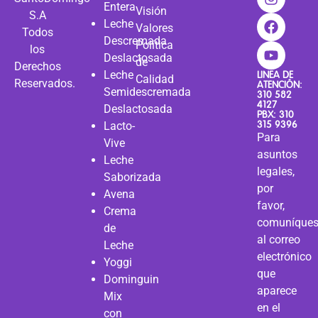
Entera
Visión
S.A
Leche
Valores
Todos
Descremada
Política
los
Deslactosada
de
Derechos
Leche
LINEA DE
Calidad
Reservados.
ATENCIÓN:
Semidescremada
310 582
4127
Deslactosada
PBX: 310
315 9396
Lacto-
Para
Vive
asuntos
Leche
legales,
Saborizada
por
Avena
favor,
Crema
comuníque
de
al correo
Leche
electrónico
Yoggi
que
Dominguin
aparece
Mix
en el
con