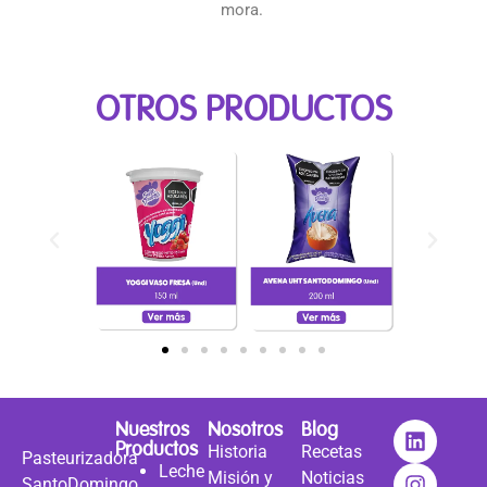
mora.
OTROS PRODUCTOS
Nuestros
Nosotros
Blog
Productos
Historia
Recetas
Pasteurizadora
Leche
Misión y
Noticias
SantoDomingo