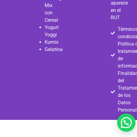
aparece
Mix
en el
con
RUT
Cereal
Yogurt
Términos
Yoggi
condicio
Kumis
Política 
Gelatina
tratamie
de
informac
Finalida
del
Tratamie
de los
Datos
Personal