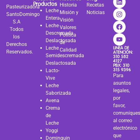
Productos
Historia
Recetas
Pasteurizadora
Leche
Misión y
Noticias
SantoDomingo
Entera
Visión
S.A
Leche
Valores
Todos
Descremada
Política
los
Deslactosada
de
Derechos
Leche
LINEA DE
Calidad
Reservados.
ATENCIÓN:
Semidescremada
310 582
4127
Deslactosada
PBX: 310
315 9396
Lacto-
Para
Vive
asuntos
Leche
legales,
Saborizada
por
Avena
favor,
Crema
comuníque
de
al correo
Leche
electrónico
Yoggi
que
Dominguin