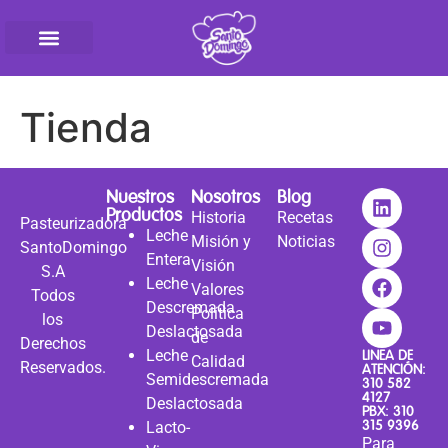
Pasteurizadora SantoD
Tienda
Nuestros
Nosotros
Blog
Productos
Historia
Recetas
Pasteurizadora
Leche
Misión y
Noticias
SantoDomingo
Entera
Visión
S.A
Leche
Valores
Todos
Descremada
Política
los
Deslactosada
de
Derechos
Leche
LINEA DE
Calidad
Reservados.
ATENCIÓN:
Semidescremada
310 582
4127
Deslactosada
PBX: 310
315 9396
Lacto-
Para