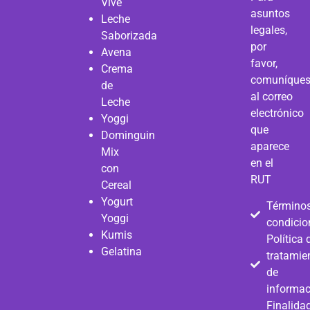
Vive
asuntos
Leche
legales,
Saborizada
por
Avena
favor,
Crema
comuníque
de
al correo
Leche
electrónico
Yoggi
que
Dominguin
aparece
Mix
en el
con
RUT
Cereal
Yogurt
Términos
Yoggi
condicio
Kumis
Política 
Gelatina
tratamie
de
informac
Finalida